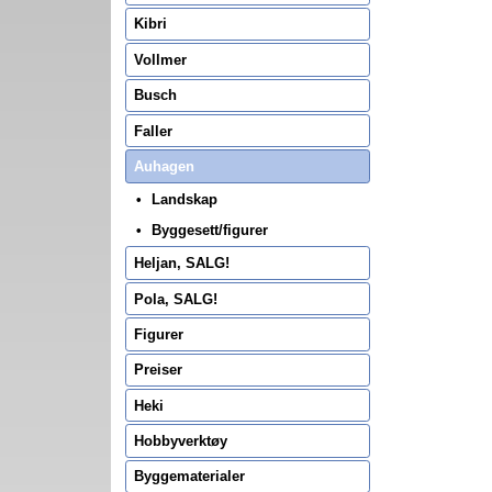
Kibri
Vollmer
Busch
Faller
Auhagen
Landskap
Byggesett/figurer
Heljan, SALG!
Pola, SALG!
Figurer
Preiser
Heki
Hobbyverktøy
Byggematerialer