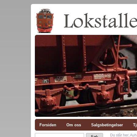
Forsiden
Om oss
Salgsbetingelser
Tj
Du står her: Au