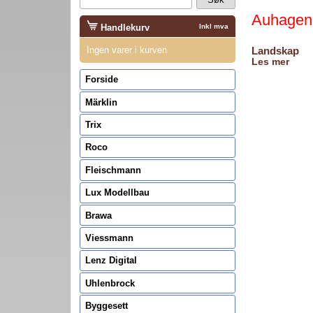
Auhagen 
Handlekurv
Inkl mva
Landskap
Ingen varer i kurven
Les mer
Forside
Märklin
Trix
Roco
Fleischmann
Lux Modellbau
Brawa
Viessmann
Lenz Digital
Uhlenbrock
Byggesett