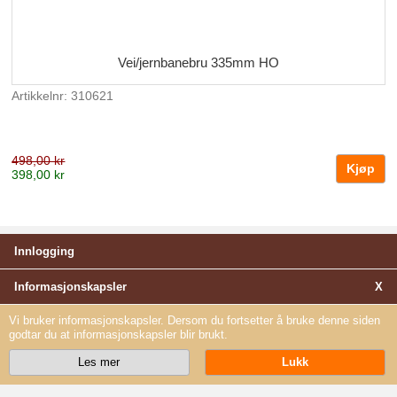
Vei/jernbanebru 335mm HO
Artikkelnr: 310621
498,00 kr
398,00 kr
Innlogging
Informasjonskapsler
X
Vi bruker informasjonskapsler. Dersom du fortsetter å bruke denne siden
godtar du at informasjonskapsler blir brukt.