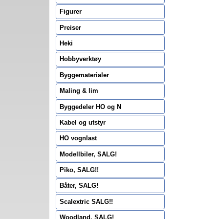
Figurer
Preiser
Heki
Hobbyverktøy
Byggematerialer
Maling & lim
Byggedeler HO og N
Kabel og utstyr
HO vognlast
Modellbiler, SALG!
Piko, SALG!!
Båter, SALG!
Scalextric SALG!!
Woodland, SALG!