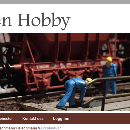
enester
Kontakt oss
Logg inn
ischmann
/
Fleischmann N
/Lokomotiver