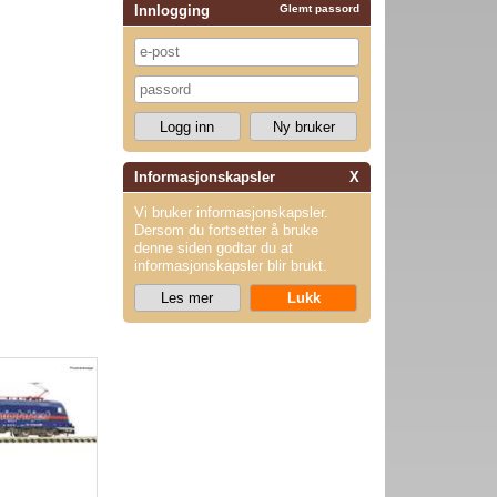
Innlogging
Glemt passord
Informasjonskapsler
X
Vi bruker informasjonskapsler.
Dersom du fortsetter å bruke
denne siden godtar du at
informasjonskapsler blir brukt.