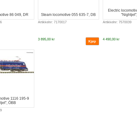
Electric locomoti
otive 86 049, DR
Steam locomotive 055 635-7, DB
"Nightjet
16
Artikkelnr: 7170017
Artikkelnr: 7570039
3 895,00 kr
4 490,00 kr
omotive 1116 195-9
tjet", ÖBB
39