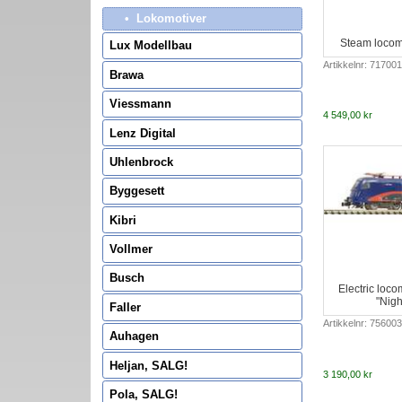
Lokomotiver
Steam locom
Lux Modellbau
Artikkelnr: 71700
Brawa
Viessmann
4 549,00 kr
Lenz Digital
Uhlenbrock
Byggesett
Kibri
Vollmer
Busch
Electric loc
"Nigh
Faller
Artikkelnr: 75600
Auhagen
Heljan, SALG!
3 190,00 kr
Pola, SALG!