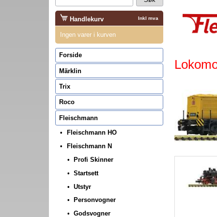
Handlekurv
Inkl mva
Ingen varer i kurven
Forside
Lokomot
Märklin
Trix
Roco
Fleischmann
Fleischmann HO
Fleischmann N
Profi Skinner
Startsett
Utstyr
Personvogner
Godsvogner