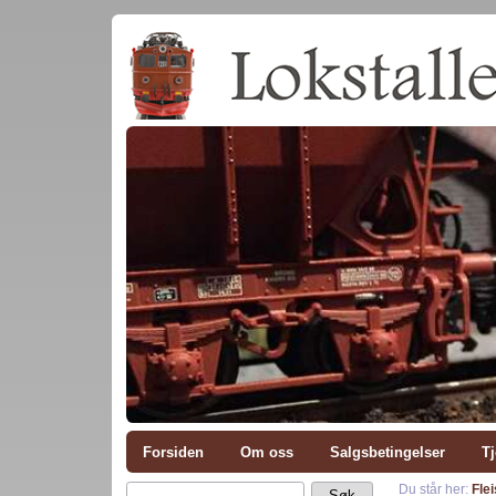
Forsiden
Om oss
Salgsbetingelser
Tj
Du står her:
Fle