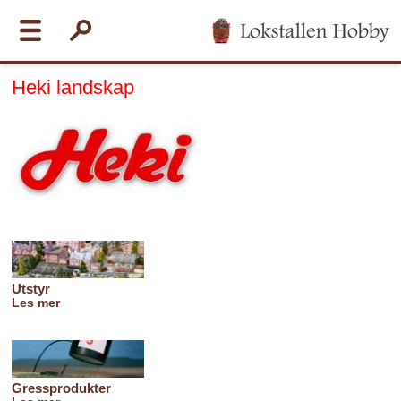
Heki landskap
Utstyr
Les mer
Gressprodukter