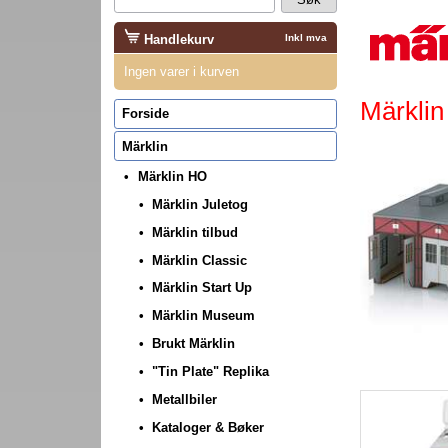
Handlekurv
Inkl mva
Ingen varer i kurven
Märklin
Forside
Märklin
Märklin HO
Märklin Juletog
Märklin tilbud
Märklin Classic
Märklin Start Up
Märklin Museum
Brukt Märklin
"Tin Plate" Replika
Metallbiler
Kataloger & Bøker