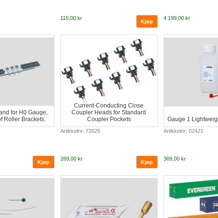
115,00 kr
4 199,00 kr
Current-Conducting Close
tand for H0 Gauge,
Coupler Heads for Standard
of Roller Brackets.
Coupler Pockets
Gauge 1 Lightweig
Artikkelnr: 72025
Artikkelnr: 02421
269,00 kr
369,00 kr