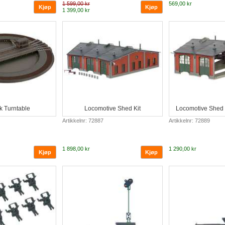
1 599,00 kr
569,00 kr
1 399,00 kr
k Turntable
Locomotive Shed Kit
Locomotive Shed 
Artikkelnr: 72887
Artikkelnr: 72889
1 898,00 kr
1 290,00 kr