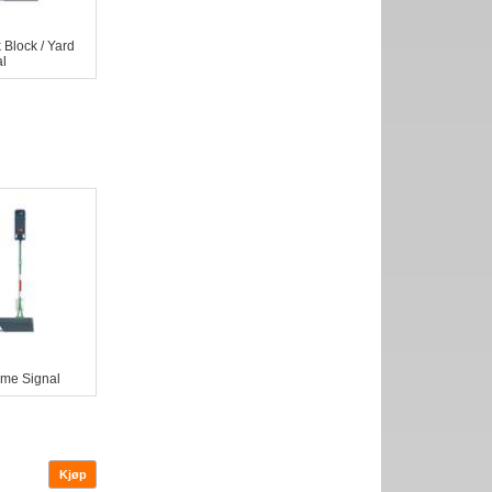
 Block / Yard
l
ome Signal