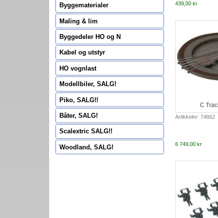
439,00 kr
Byggematerialer
Maling & lim
Byggedeler HO og N
Kabel og utstyr
HO vognlast
Modellbiler, SALG!
Piko, SALG!!
C Trac
Båter, SALG!
Artikkelnr: 74862
Scalextric SALG!!
6 749,00 kr
Woodland, SALG!