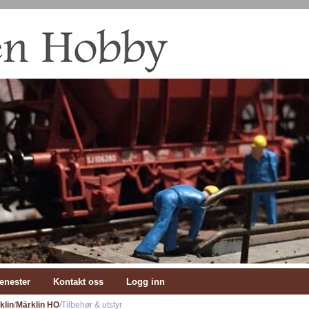
enester
Kontakt oss
Logg inn
klin
/
Märklin HO
/Tilbehør & utstyr