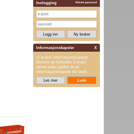
Innlogging
Glemt passord
Informasjonskapsler
X
Vi bruker informasjonskapsler.
Dersom du fortsetter å bruke
denne siden godtar du at
informasjonskapsler blir brukt.