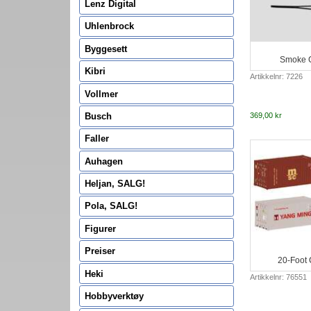
Lenz Digital
Uhlenbrock
Byggesett
Smoke G
Kibri
Artikkelnr: 7226
Vollmer
Busch
369,00 kr
Faller
Auhagen
Heljan, SALG!
Pola, SALG!
Figurer
Preiser
20-Foot 
Heki
Artikkelnr: 76551
Hobbyverktøy