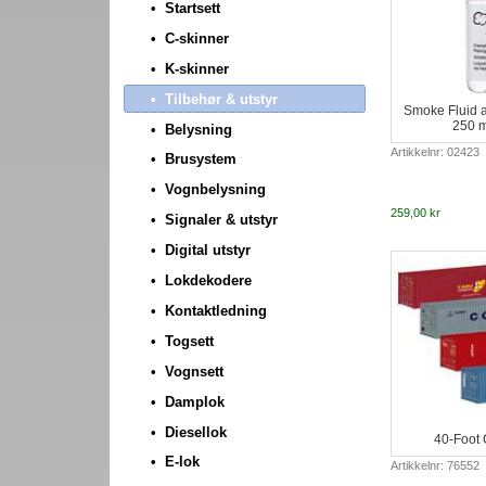
Startsett
C-skinner
K-skinner
Tilbehør & utstyr
Smoke Fluid a
250 m
Belysning
Artikkelnr: 02423
Brusystem
Vognbelysning
259,00 kr
Signaler & utstyr
Digital utstyr
Lokdekodere
Kontaktledning
Togsett
Vognsett
Damplok
Diesellok
40-Foot 
E-lok
Artikkelnr: 76552