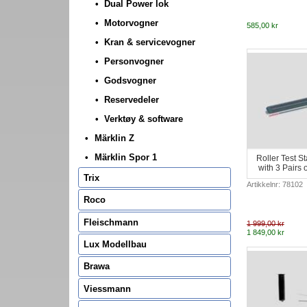
Dual Power lok
Motorvogner
585,00 kr
Kran & servicevogner
Personvogner
Godsvogner
Reservedeler
Verktøy & software
Märklin Z
Märklin Spor 1
Roller Test S
with 3 Pairs 
Trix
Artikkelnr: 78102
Roco
Fleischmann
1 999,00 kr
1 849,00 kr
Lux Modellbau
Brawa
Viessmann