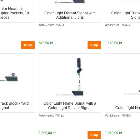
pler Heads for
pler Pockets, 10
Color Light Distant Signal with
Color Light Track
ieces
Additional Light.
Signa
Artikkelnr: 76481
Artikkelnr: 76472
849,00 kr
1 149,00 kr
Track Block / Yard
Color Light Home Signal with a
ignal
Color Light Distant Signal
Color Light H
Artikkelnr: 76496
Artikkelnr: 76493
1 599,00 kr
1 249,00 kr