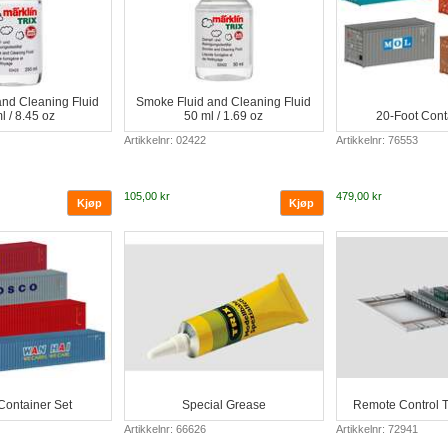
nd Cleaning Fluid
Smoke Fluid and Cleaning Fluid
l / 8.45 oz
50 ml / 1.69 oz
20-Foot Cont
Artikkelnr: 02422
Artikkelnr: 76553
105,00 kr
479,00 kr
Container Set
Special Grease
Remote Control T
Artikkelnr: 66626
Artikkelnr: 72941