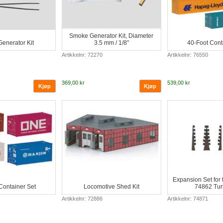
Smoke Generator Kit, Diameter
enerator Kit
3.5 mm / 1/8"
40-Foot Cont
Artikkelnr: 72270
Artikkelnr: 76550
369,00 kr
539,00 kr
Expansion Set for
Container Set
Locomotive Shed Kit
74862 Tur
Artikkelnr: 72886
Artikkelnr: 74871