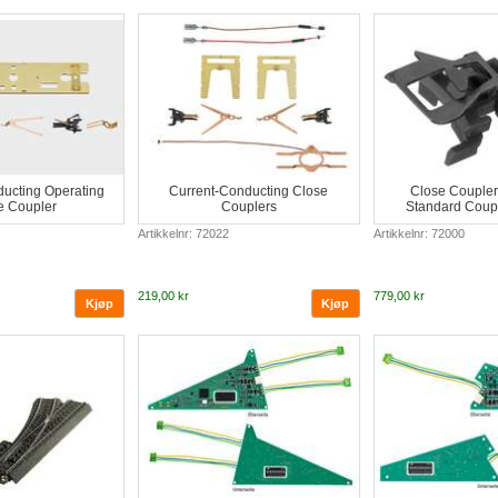
ucting Operating
Current-Conducting Close
Close Coupler
e Coupler
Couplers
Standard Coup
Artikkelnr: 72022
Artikkelnr: 72000
219,00 kr
779,00 kr