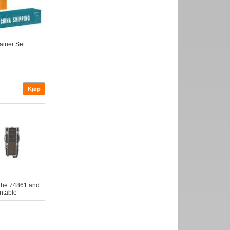
ainer Set
 the 74861 and
ntable