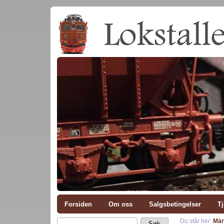
Forsiden
Om oss
Salgsbetingelser
Tj
Du står her:
Mär