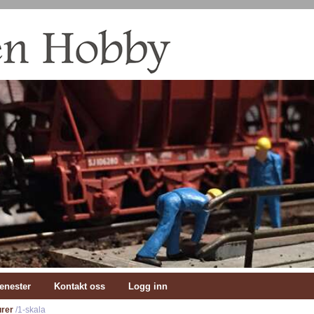
enester
Kontakt oss
Logg inn
urer
/1-skala