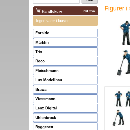
Figurer i
Handlekurv
Inkl mva
Ingen varer i kurven
Forside
Märklin
Trix
Roco
Fleischmann
Lux Modellbau
Brawa
Viessmann
Lenz Digital
Uhlenbrock
Byggesett