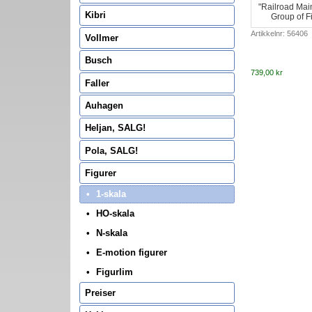
"Railroad Mai
Kibri
Group of F
Artikkelnr: 56406
Vollmer
Busch
739,00 kr
Faller
Auhagen
Heljan, SALG!
Pola, SALG!
Figurer
1-skala
HO-skala
N-skala
E-motion figurer
Figurlim
Preiser