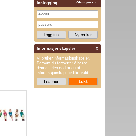
Innlogging
Glemt passord
Informasjonskapsler
X
Vi bruker informasjonskapsler.
Dersom du fortsetter å bruke
denne siden godtar du at
informasjonskapsler blir brukt.