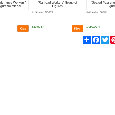
ntenance Workers"
"Railroad Workers" Group of
"Seated Passeng
iguresmidtleder
Figures
Figur
Artikkelnr: 56405
Artikkelnr: 56404
539,00 kr
1 099,00 kr
Share
Facebo
Twi