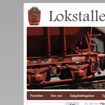
Forsiden
Om oss
Salgsbetingelser
Tj
Du står her:
Fig