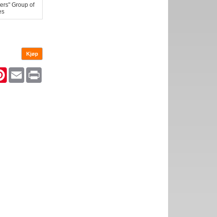
ers" Group of
es
ok
tter
Pinterest
Email
Print