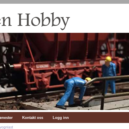
enester
Kontakt oss
Logg inn
 vognlast