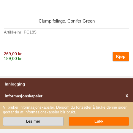
Clump foliage, Conifer Green
Artikkelnr: FC185
269,00 kr
189,00 kr
Innlogging
Informasjonskapsler
X
Vi bruker informasjonskapsler. Dersom du fortsetter å bruke denne siden
godtar du at informasjonskapsler blir brukt.