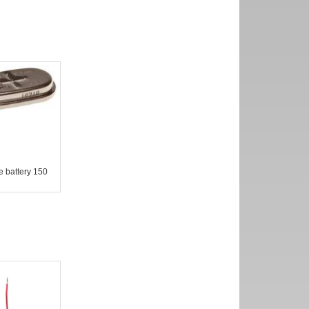
 battery 150
h