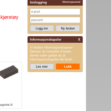
Innlogging
Glemt passord
-kjøretøy
Informasjonskapsler
X
Vi bruker informasjonskapsler.
Dersom du fortsetter å bruke
denne siden godtar du at
informasjonskapsler blir brukt.
magnets N