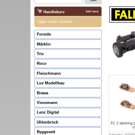
Handlekurv
Inkl mva
Ingen varer i kurven
Forside
Märklin
Trix
Roco
Fleischmann
Lux Modellbau
Brawa
Viessmann
Lenz Digital
Uhlenbrock
FC 2 steering p
V
Byggesett
Artikkelnr: 163203