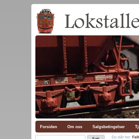
Forsiden
Om oss
Salgsbetingelser
Tj
Du står her:
Fall