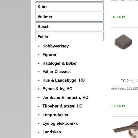
Kibri
Vollmer
149,00 kr
Busch
Faller
Hobbyverktøy
Figurer
Kataloger & bøker
Faller Classics
Hus & Landsbygd, HO
FC 2 cali
Byhus & by, HO
Artikkelnr: 163222
Jernbane & industri, HO
Tilbehør & utstyr, HO
139,00 kr
Limprodukter
Lys og elektronikk
Landskap