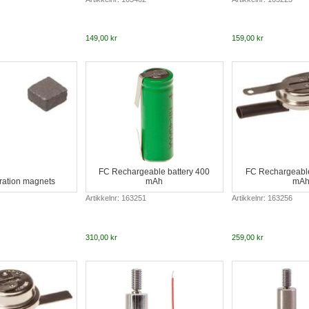
149,00 kr
159,00 kr
FC Rechargeable battery 400
FC Rechargeable
bration magnets
mAh
mA
Artikkelnr: 163251
Artikkelnr: 163256
310,00 kr
259,00 kr