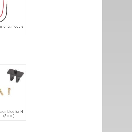
m long, module
6
ssembled for N
ls (8 mm)