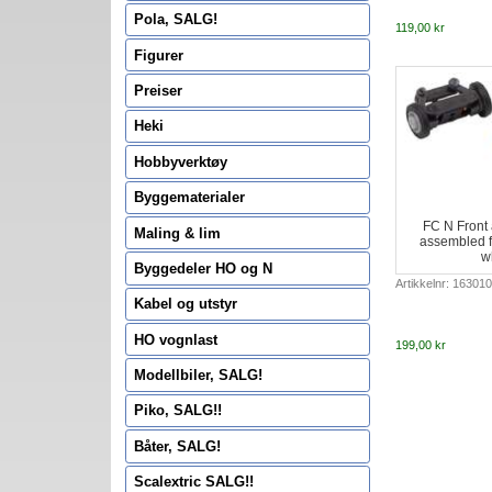
Pola, SALG!
119,00 kr
Figurer
Preiser
Heki
Hobbyverktøy
Byggematerialer
FC N Front 
Maling & lim
assembled fo
w
Byggedeler HO og N
Artikkelnr: 163010
Kabel og utstyr
HO vognlast
199,00 kr
Modellbiler, SALG!
Piko, SALG!!
Båter, SALG!
Scalextric SALG!!