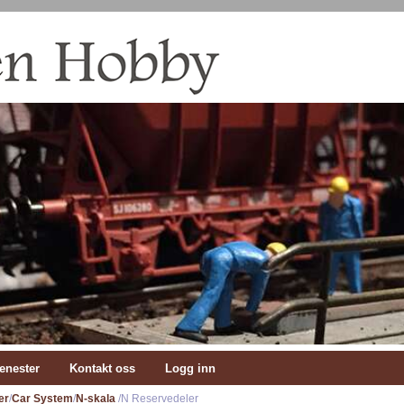
enester
Kontakt oss
Logg inn
er
/
Car System
/
N-skala
/N Reservedeler