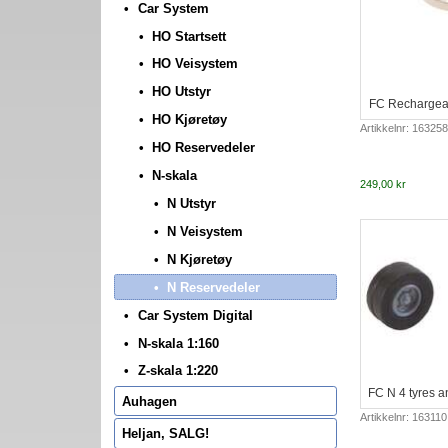
Car System
HO Startsett
HO Veisystem
HO Utstyr
FC Rechargeab
HO Kjøretøy
Artikkelnr: 163258
HO Reservedeler
N-skala
249,00 kr
N Utstyr
N Veisystem
N Kjøretøy
N Reservedeler
Car System Digital
N-skala 1:160
Z-skala 1:220
FC N 4 tyres an
Auhagen
Artikkelnr: 163110
Heljan, SALG!