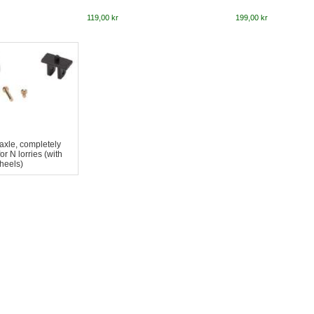
119,00 kr
199,00 kr
axle, completely
r N lorries (with
heels)