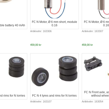
FC N Motor, Ø 6 mm short, module
FC N Motor, Ø 6 m
le battery 40 mAh
0.16
0.1
Artikkelnr: 163306
Artikkelnr: 163307
459,00 kr
459,00 kr
FC N Front axle, a
d rims for N lorries
FC N 4 tyres and rims for N lorries
without whee
Artikkelnr: 163107
Artikkelnr: 163054