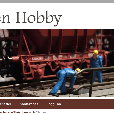
enester
Kontakt oss
Logg inn
ischmann
/
Fleischmann N
/Startsett