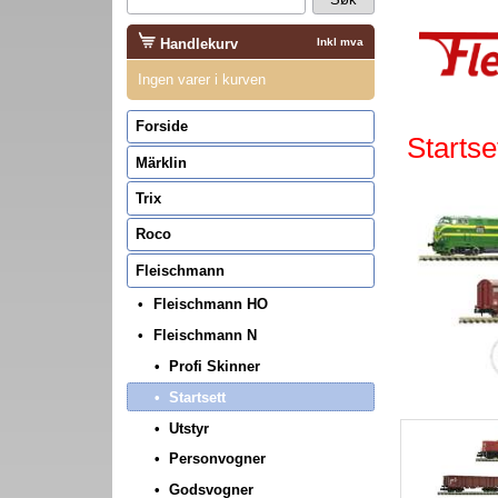
Handlekurv
Inkl mva
Ingen varer i kurven
Forside
Startse
Märklin
Trix
Roco
Fleischmann
Fleischmann HO
Fleischmann N
Profi Skinner
Startsett
Utstyr
Personvogner
Godsvogner