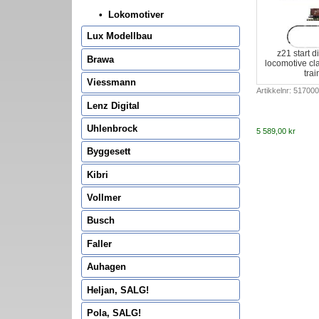
Lokomotiver
Lux Modellbau
z21 start di
Brawa
locomotive cl
tra
Viessmann
Artikkelnr: 51700
Lenz Digital
Uhlenbrock
5 589,00 kr
Byggesett
Kibri
Vollmer
Busch
Faller
Auhagen
Heljan, SALG!
Pola, SALG!