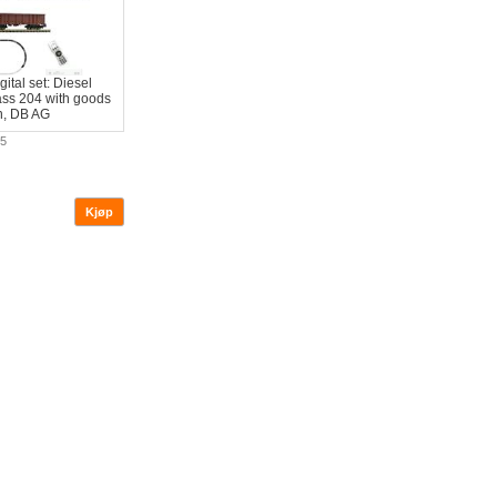
gital set: Diesel
ass 204 with goods
in, DB AG
05