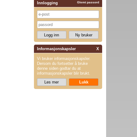
Innlogging
Glemt passord
Informasjonskapsler
X
Vi bruker informasjonskapsler.
Dersom du fortsetter å bruke
denne siden godtar du at
informasjonskapsler blir brukt.