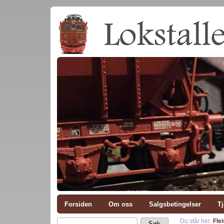
Forsiden
Om oss
Salgsbetingelser
Tj
Du står her:
Fle