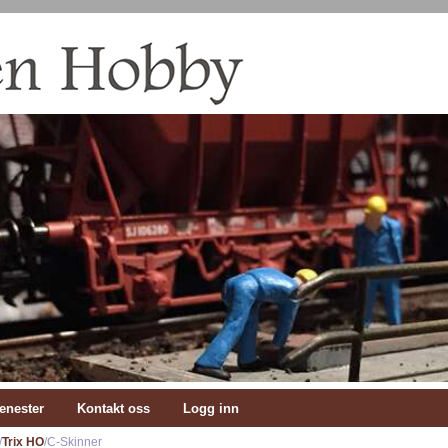
enester
Kontakt oss
Logg inn
/
Trix HO
/C-Skinner