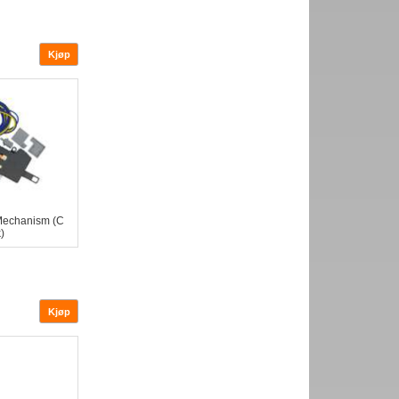
 Mechanism (C
)