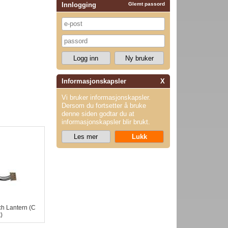
Innlogging
Glemt passord
Informasjonskapsler
X
Vi bruker informasjonskapsler.
Dersom du fortsetter å bruke
denne siden godtar du at
informasjonskapsler blir brukt.
ch Lantern (C
)