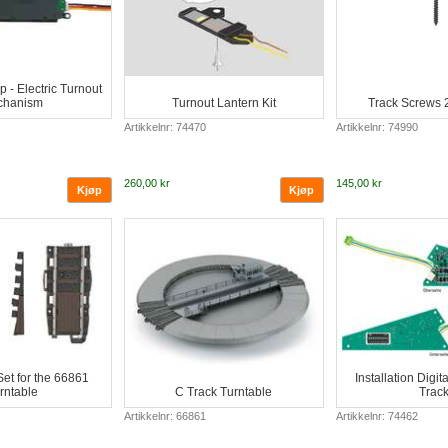
p - Electric Turnout
chanism
Turnout Lantern Kit
Track Screws 
Artikkelnr: 74470
Artikkelnr: 74990
260,00 kr
145,00 kr
et for the 66861
Installation Digi
rntable
C Track Turntable
Track
Artikkelnr: 66861
Artikkelnr: 74462