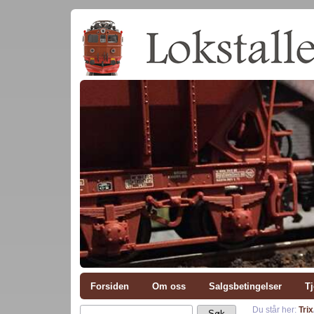
Forsiden
Om oss
Salgsbetingelser
Tj
Du står her:
Trix