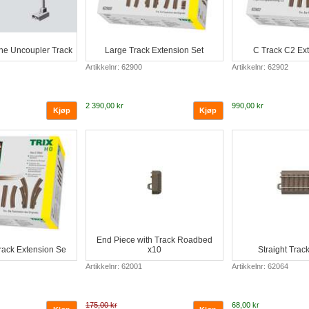
 the Uncoupler Track
Large Track Extension Set
C Track C2 Ext
Artikkelnr: 62900
Artikkelnr: 62902
2 390,00 kr
990,00 kr
End Piece with Track Roadbed
rack Extension Se
x10
Straight Trac
Artikkelnr: 62001
Artikkelnr: 62064
175,00 kr
68,00 kr