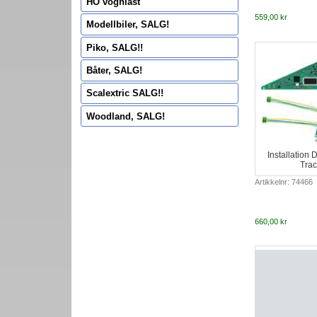
HO vognlast
559,00 kr
Modellbiler, SALG!
Piko, SALG!!
Båter, SALG!
Scalextric SALG!!
Woodland, SALG!
Installation 
Trac
Artikkelnr: 74466
660,00 kr