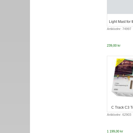
Light Mast for
Artikkelnr: 74997
239,00 kr
C Track C3 T
Artikkelnr: 62903
1 199,00 kr