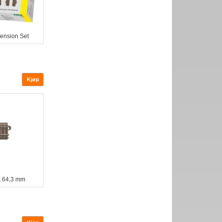
ension Set
k 64,3 mm