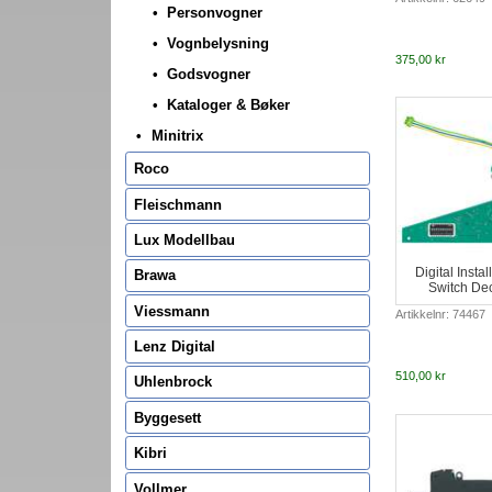
Personvogner
Vognbelysning
375,00 kr
Godsvogner
Kataloger & Bøker
Minitrix
Roco
Fleischmann
Lux Modellbau
Digital Insta
Brawa
Switch Dec
Viessmann
Artikkelnr: 74467
Lenz Digital
510,00 kr
Uhlenbrock
Byggesett
Kibri
Vollmer