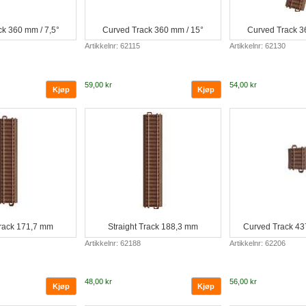
k 360 mm / 7,5°
Curved Track 360 mm / 15°
Curved Track 3
Artikkelnr: 62115
Artikkelnr: 62130
59,00 kr
54,00 kr
Track 171,7 mm
Straight Track 188,3 mm
Curved Track 437
Artikkelnr: 62188
Artikkelnr: 62206
48,00 kr
56,00 kr