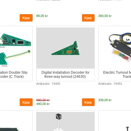
88,00 kr
260,00 kr
llation Double Slip
Digital Installation Decoder for
Electric Turnout
oder (C Track)
three-way turnout (24630).
Track
Artikkelnr: 74465
Artikkelnr: 74491
690,00 kr
339,00 kr
490,00 kr