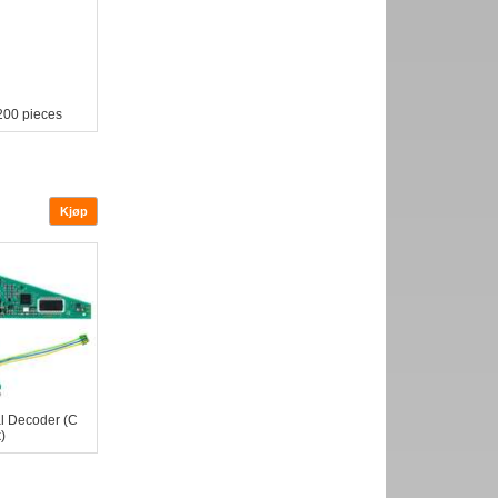
200 pieces
tal Decoder (C
)