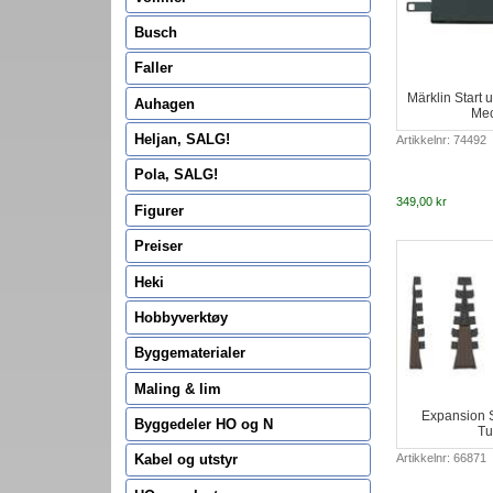
Busch
Faller
Märklin Start u
Auhagen
Me
Heljan, SALG!
Artikkelnr: 74492
Pola, SALG!
349,00 kr
Figurer
Preiser
Heki
Hobbyverktøy
Byggematerialer
Maling & lim
Expansion S
Byggedeler HO og N
Tu
Artikkelnr: 66871
Kabel og utstyr