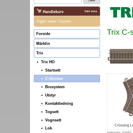
Handlekurv
Inkl mva
Ingen varer i kurven
Trix C-
Forside
Märklin
Trix
Trix HO
Startsett
C-Skinner
Brusystem
Utstyr
Kontaktledning
Togsett
Vognsett
Crossing L
Lok
Artikkelnr: 62649