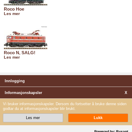
Roco Hoe
Les mer
Roco N, SALG!
Les mer
Innlogging
Informasjonskapsler
X
Vi bruker informasjonskapsler. Dersom du fortsetter å bruke denne siden
godtar du at informasjonskapsler blir brukt.
Powered by: Bysant