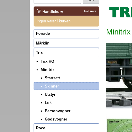
Handlekurv
Inkl mva
Ingen varer i kurven
Minitrix
Forside
Märklin
Trix
Trix HO
Minitrix
Startsett
Skinner
Utstyr
Lok
Personvogner
Godsvogner
Roco