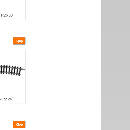
k R2b 30`
k R2 24`