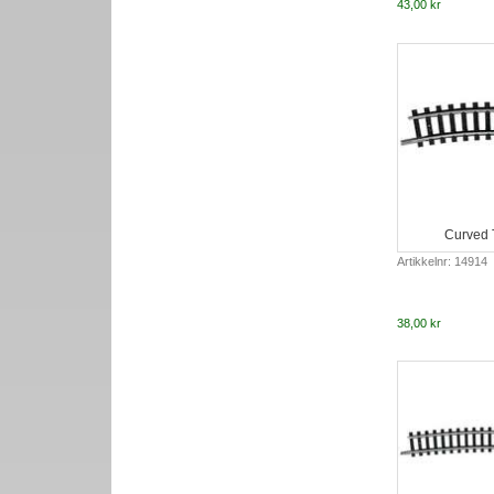
43,00 kr
Curved 
Artikkelnr: 14914
38,00 kr