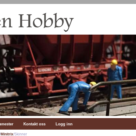
enester
Kontakt oss
Logg inn
/
Minitrix
/Skinner