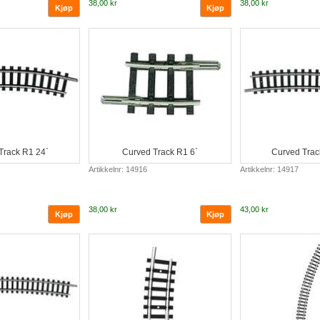
38,00 kr
38,00 kr
Track R1 24`
Curved Track R1 6`
Curved Trac
Artikkelnr: 14916
Artikkelnr: 14917
38,00 kr
43,00 kr