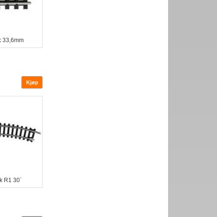
ck 33,6mm
k R1 30`