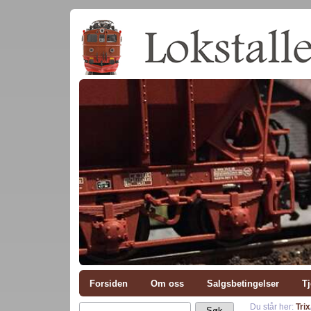
Forsiden
Om oss
Salgsbetingelser
Tj
Du står her:
Trix