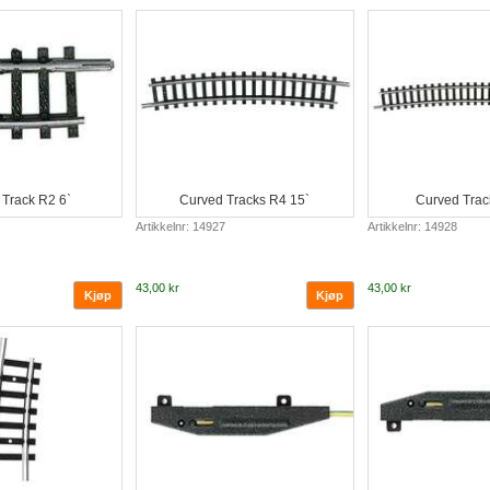
Track R2 6`
Curved Tracks R4 15`
Curved Trac
Artikkelnr: 14927
Artikkelnr: 14928
43,00 kr
43,00 kr