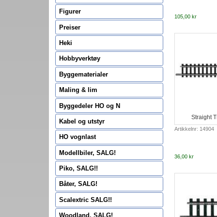
Figurer
105,00 kr
Preiser
Heki
Hobbyverktøy
Byggematerialer
Maling & lim
Byggedeler HO og N
Straight 
Kabel og utstyr
Artikkelnr: 14904
HO vognlast
Modellbiler, SALG!
36,00 kr
Piko, SALG!!
Båter, SALG!
Scalextric SALG!!
Woodland, SALG!