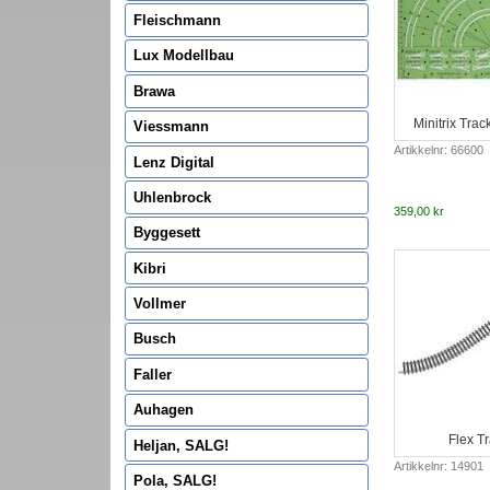
Fleischmann
Lux Modellbau
Brawa
Minitrix Trac
Viessmann
Artikkelnr: 66600
Lenz Digital
Uhlenbrock
359,00 kr
Byggesett
Kibri
Vollmer
Busch
Faller
Auhagen
Flex T
Heljan, SALG!
Artikkelnr: 14901
Pola, SALG!