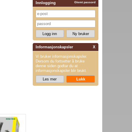
Innlogging
Glemt passord
Informasjonskapsler
X
Vi bruker informasjonskapsler.
Dersom du fortsetter å bruke
denne siden godtar du at
informasjonskapsler blir brukt.